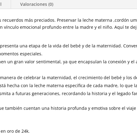
l
Valoraciones (0)
os recuerdos más preciados. Preservar la leche materna ,cordón um
n vínculo emocional profundo entre la madre y el niño. Aquí te d
epresenta una etapa de la vida del bebé y de la maternidad. Conver
momentos especiales.
ienen un gran valor sentimental, ya que encapsulan la conexión y el
 manera de celebrar la maternidad, el crecimiento del bebé y los des
está hecha con la leche materna específica de cada madre, lo que l
smita a futuras generaciones, recordando la historia y el legado fam
ue también cuentan una historia profunda y emotiva sobre el viaje
 en oro de 24k.