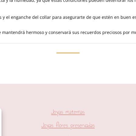
ecta y la humedad, ya que estas condiciones pueden deteriorar los 
 y el enganche del collar para asegurarte de que estén en buen es
 mantendrá hermoso y conservará sus recuerdos preciosos por muc
Joyas maternas
Joyas flores preservadas