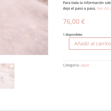
Para toda la información sob
dejo el paso a paso,
haz clic
76,00
€
1 disponibles
Añadir al carrito
Collar
Baby
cantidad
Categoría:
joyas