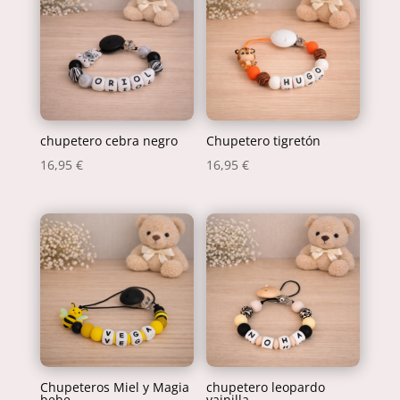
chupetero cebra negro
Chupetero tigretón
16,95
€
16,95
€
Chupeteros Miel y Magia
chupetero leopardo
bebe
vainilla