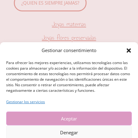
¿QUIEN ES SIEMPRE JAMAS?
Joyas maternas
Joyas flores preservadas
Natalicios
Gestionar consentimiento
Para ofrecer las mejores experiencias, utilizamos tecnologías como las
cookies para almacenar y/o acceder a la información del dispositivo. El
consentimiento de estas tecnologías nos permitirá procesar datos como
el comportamiento de navegación o las identificaciones únicas en este
sitio. No consentir o retirar el consentimiento, puede afectar
Políticas de cookies
negativamente a ciertas características y funciones.
Aviso legal y políticas de privacidad
Gestionar los servicios
Políticas de venta y envío
Aceptar
Denegar