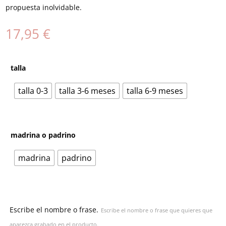
propuesta inolvidable.
17,95
€
talla
talla 0-3
talla 3-6 meses
talla 6-9 meses
madrina o padrino
madrina
padrino
Escribe el nombre o frase.
Escribe el nombre o frase que quieres que
aparezca grabado en el producto.